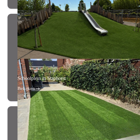
in
Eerbeek
Schoolplein in Staphorst
Bekijken
Schoolplein
in
Staphorst