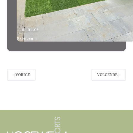
Tuin in Ede
Bekijken
Tuin
in
Ede
VORIGE
VOLGENDE