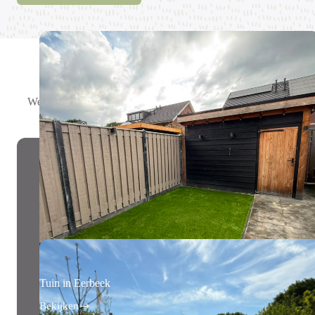
Laatste projecten
We hebben veel mooie tuinen voorzien van onze populaire
kunstgrasmatten!
Tuin in Eerbeek
Bekijken
Tuin