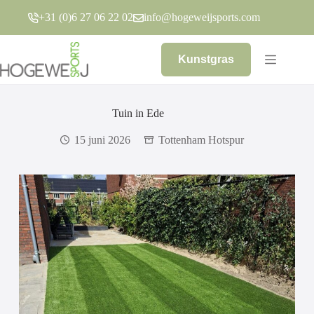
Ga
+31 (0)6 27 06 22 02
info@hogeweijsports.com
naar
de
inhoud
Kunstgras
Tuin in Ede
15 juni 2026
Tottenham Hotspur