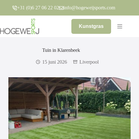
Ga
+31 (0)6 27 06 22 02
info@hogeweijsports.com
naar
de
inhoud
Kunstgras
Tuin in Klarenbeek
15 juni 2026
Liverpool