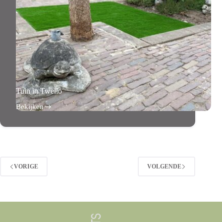
Tuin in Twello
Bekijken
Tuin
in
Twello
VORIGE
VOLGENDE