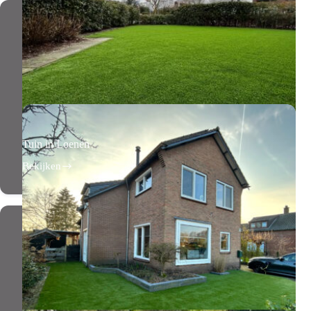
Tuin in Loenen
Bekijken
Tuin
in
Loenen