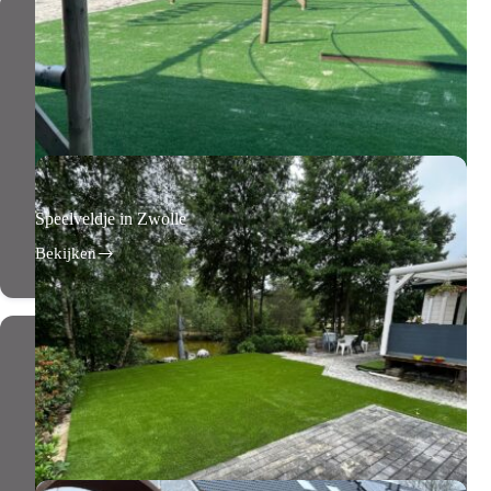
Speelveldje in Zwolle
Bekijken
Speelveldje
in
Zwolle