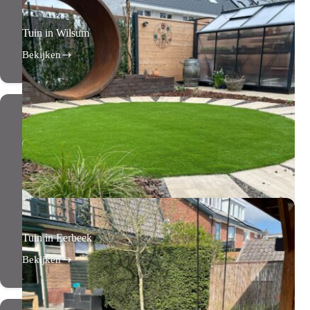
Tuin in Wilsum
Bekijken
Tuin
in
Wilsum
Tuin in Eerbeek
Bekijken
Tuin
in
Eerbeek