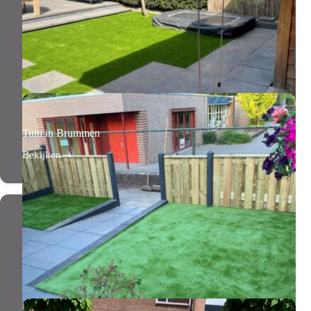
Tuin in Brummen
Bekijken
Tuin
in
Brummen