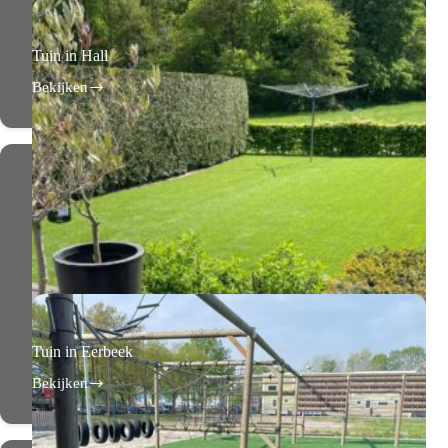
Tuin in Hall
Bekijken
Tuin
in
Hall
Tuin in Eerbeek
Bekijken
Tuin
in
Eerbeek