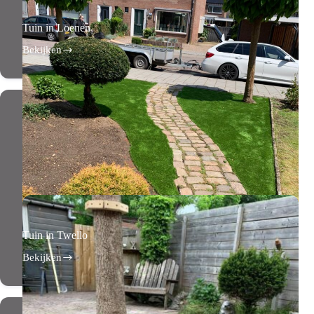
Tuin in Loenen
Bekijken
Tuin
in
Loenen
Tuin in Twello
Bekijken
Tuin
in
Twello